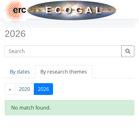
2026
By dates
By research themes
«
2020
2026
No match found.