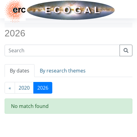
2026
By dates
By research themes
«
2020
2026
No match found