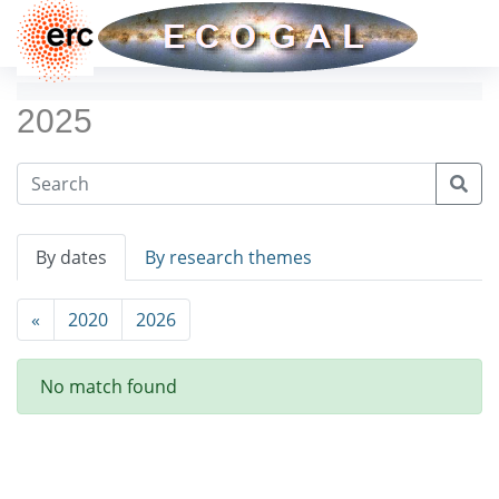
2025
By dates
By research themes
«
2020
2026
No match found